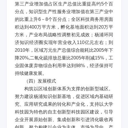
第三产业增加值占区生产总值比重提高约
5
个百
分点，知识型生产性服务业增加值在第三产业中
的比重上升
6
－
8
个百分点；全区科技商务用房面
积达到
400
万平方米，孵化基地面积达到
20
万平
方米，产业布局战略性调整初见成效；杨浦环同
济知识经济圈实现年营业收入
110
亿元左右；到
2010
年，区域万元生产总值综合能耗比
2005
年下
降
20%,
二氧化硫排放总量比
2005
年削减
15%
，工
业固体废弃物综合利用率达到
98%
，经济保持可
持续健康发展。
（四）发展模式
构筑以区域创新体系为支撑的创新型城区。
努力建设杨浦知识创新基地，促进区域内基础研
究、应用研究成果的转化和产业化，支持以大学
科技园为特色的自主创新型科技园区建设，引导
企业开展原始创新、集成创新和引进消化吸收再
创新，努力构建以企业为主体、市场为导向、产