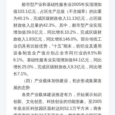
都市型产业和基础性服务业
2005
年实现增加
值
103.1
亿元，占区生产总值（不含烟草）的比重
为
40.1%
，完成区级财政收入
11.13
亿元，占区级
财政收入总量的
42.3%
。其中，都市型产业实现
增加值
39.0
亿元，同比增长
10.2%
，完成区级财
政收入
1.83
亿元，同比增长
146.0%
。部分传统工
业仍具有比较优势，
“
十五
”
期末，纺织业及通用
设备制造业产值分别占全市同行业的
8.5%
和
6.1%
。基础性服务业实现增加值
64.1
亿元，同比
增长
25.0%
，完成区级财政收入
9.3
亿元，同比增
长
7.1%
。
（四）产业载体加快建设，初步形成集聚发
展的态势
各类产业载体建设推进有力，开始展示知识
创新、文化创意、科技创业的功能形象。至
2005
年底全区科技园区面积达到
52.1
万平方米；商务