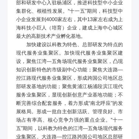
部和研发中心入驻杨浦区，推进科技型中小企业
集群化、根植性发展。
“
十一五
”
期间，科技型中
小企业发展到
4000
家左右，其中
13
家左右成为上
海科技小巨人（培育）企业，建成上海中心城区
最大的高新技术产业孵化基地。
加快建设以科教为特色、总部研发为特点的
现代服务业集聚区。加快现代服务业集聚区建
设，聚焦江湾
—
五角场现代服务业集聚区，凸现
知识创新特色的市级副中心功能；聚焦大连路
—
控江路现代服务业集聚区，形成跨国公司地区总
部研发基地的功能；聚焦黄浦江杨浦段滨江现代
服务业集聚区，显现创新创意产业基地功能；不
断完善综合配套服务，着力形成
“
南北呼应
”
的发
展格局。形成一批自主创新活跃、管理良好、市
场占有率高、核心竞争力强的重点企业。
“
十一
五
”
期间，以科教为特色的江湾
—
五角场现代服务
业集聚区、大连路
—
控江路跨国公司地区总部研