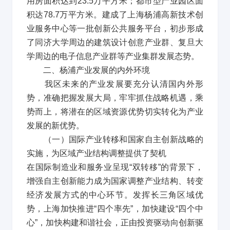
用房面积达到
23.5
万平方米；都市型产业园区面
积达
78.7
万平方米。建成了上海杨浦高新技术创
业服务中心等一批创新公共服务平台，初步形成
了同济大学周边的建筑设计创意产业群、复旦大
学周边的电子信息产业群等产业集群发展态势。
二、杨浦产业发展的内外环境
我区未来的产业发展要充分认清国内外形
势，准确把握发展大局，牢牢抓住战略机遇，乘
势而上，将潜在的区域资源优势切实转化为产业
发展的新优势。
（一）国际产业转移和国家自主创新战略的
实施，为区域产业结构调整提供了契机
在国际制造业和服务业呈现
“
双转移
”
的背景下，
增强自主创新能力成为国家调整产业结构、转变
经济发展方式的中心环节。发挥长三角区域优
势，上海加快推进
“
四个率先
”
，加快建设
“
四个中
心
”
，加快构建和谐社会，正由投资驱动向创新驱