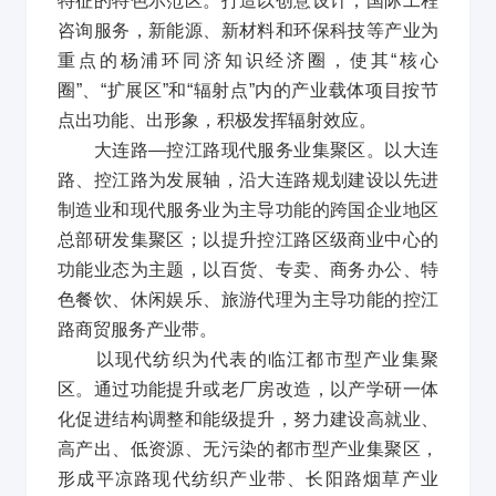
特征的特色示范区。打造以创意设计，国际工程
咨询服务，新能源、新材料和环保科技等产业为
重点的杨浦环同济知识经济圈，使其
“
核心
圈
”
、
“
扩展区
”
和
“
辐射点
”
内的产业载体项目按节
点出功能、出形象，积极发挥辐射效应。
大连路
—
控江路现代服务业集聚区。以大连
路、控江路为发展轴，沿大连路规划建设以先进
制造业和现代服务业为主导功能的跨国企业地区
总部研发集聚区；以提升控江路区级商业中心的
功能业态为主题，以百货、专卖、商务办公、特
色餐饮、休闲娱乐、旅游代理为主导功能的控江
路商贸服务产业带。
以现代纺织为代表的临江都市型产业集聚
区。通过功能提升或老厂房改造，以产学研一体
化促进结构调整和能级提升，努力建设高就业、
高产出、低资源、无污染的都市型产业集聚区，
形成平凉路现代纺织产业带、长阳路烟草产业