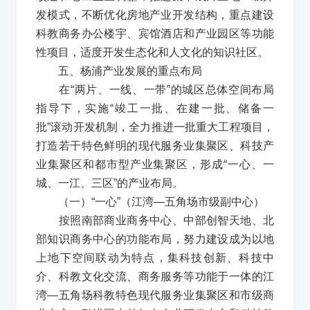
发模式，不断优化房地产业开发结构，重点建设
科教商务办公楼宇、宾馆酒店和产业园区等功能
性项目，适度开发生态化和人文化的知识社区。
五、杨浦产业发展的重点布局
在
“
两片、一线、一带
”
的城区总体空间布局
指导下，实施
“
竣工一批、在建一批、储备一
批
”
滚动开发机制，全力推进一批重大工程项目，
打造若干特色鲜明的现代服务业集聚区、科技产
业集聚区和都市型产业集聚区，形成
“
一心、一
城、一江、三区
”
的产业布局。
（一）
“
一心
”
（江湾
—
五角场市级副中心）
按照南部商业商务中心、中部创智天地、北
部知识商务中心的功能布局，努力建设成为以地
上地下空间联动为特点，集科技创新、科技中
介、科教文化交流、商务服务等功能于一体的江
湾
—
五角场科教特色现代服务业集聚区和市级商