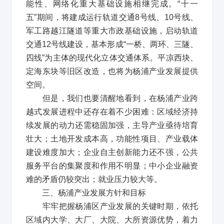
能性、网络化重大基础设施相继完成。
“
十一
五
”
期间，将建成运行轨道交通
8
号线、
10
号线、
军工路越江隧道等重大市政基础设施，启动轨道
交通
12
号线建设，基本形成
“
一桥、两环、三隧、
四线
”
为主体的现代化立体交通体系。平凉西块、
定海东块等旧区改造，也将为杨浦产业发展提供
空间。
但是，我们也要清醒地看到，在杨浦产业跨
越式发展进程中还存在着不少困难：区域经济持
续发展的动力还需稳固加强，主导产业亟待培育
壮大；土地开发成本高，功能性项目、产业载体
建设难度加大；企业自主创新能力还不强，公共
服务平台的集聚度和作用不明显；中小企业融资
难的矛盾仍较突出；就业压力较大等。
三、杨浦产业发展方针和目标
牢牢把握杨浦区产业发展的关键时期，依托
区域内大学、大厂、大院、大所资源优势，着力