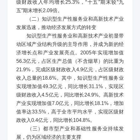
级财政收入年均增长
25.3%
，
“
十五
”
期末较
“
九
五
”
期末增长
2.09
倍。
（二）知识型生产性服务业和高新技术产业
发展迅速，推动经济发展方式的转变
知识型生产性服务业和高新技术产业初显带
动区域产业结构升级的主导作用，并成为新的经
济增长点和产业发展亮点。
2005
年实现增加值
56.3
亿元，占区生产总值（不含烟草）的比重为
21.9%
，完成区级财政收入
4.9
亿元，占区级财政
收入总量的
18.6%
。其中，知识型生产性服务业
实现增加值
49.3
亿元，同比增长
31.1%
，实现区
级财政收入
4.5
亿元，同比增长
24.9%
。高新技术
产业实现增加值
7.0
亿元，同比增长
18.1%
，增加
值率达
33.5%
，高于全市平均水平，实现区级财
政收入
0.4
亿元，同比增长
104.8%
。
（三）都市型产业和基础性服务业持续发
展，仍为区域经济的主要支撑