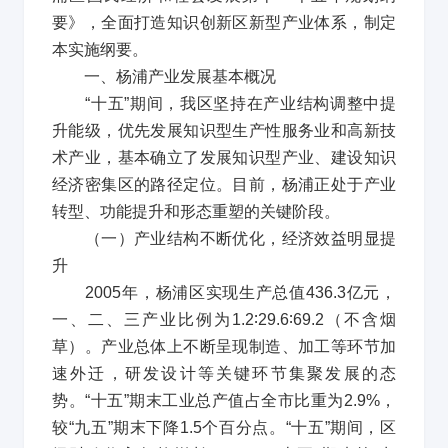
要》，全面打造知识创新区新型产业体系，制定
本实施纲要。
一、杨浦产业发展基本概况
“
十五
”
期间，我区坚持在产业结构调整中提
升能级，优先发展知识型生产性服务业和高新技
术产业，基本确立了发展知识型产业、建设知识
经济密集区的路径定位。目前，杨浦正处于产业
转型、功能提升和形态重塑的关键阶段。
（一）产业结构不断优化，经济效益明显提
升
2005
年，杨浦区实现生产总值
436.3
亿元，
一、二、三产业比例为
1.2
∶
29.6
∶
69.2
（不含烟
草）。产业总体上不断呈现制造、加工等环节加
速外迁，研发设计等关键环节集聚发展的态
势。
“
十五
”
期末工业总产值占全市比重为
2.9%
，
较
“
九五
”
期末下降
1.5
个百分点。
“
十五
”
期间，区